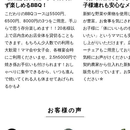
ず楽しめるBBQ！
子様連れも安心なメ
こだわりのBBQコースは5500円、
新鮮な野菜や果物を使用
6500円、8000円の3つをご用意。手ぶ
が豊富。お食事を気にさ
らで思う存分楽しめます！！20名様以
お子様に「体にいいもの
上で店内含めお店全体を貸切ることも
いたい」というママにも
できます。もちろん少人数での利用も
し上がりいただけます。
大歓迎！ママ会や女子会、各種宴会時
ーチェアもご用意してお
にご利用くださいませ。2.5h5000円で
気軽にお声がけください
焼き係お手伝いも付けられます！おし
契約農家から仕入れた新
ゃべりに集中できるから、いつも進ん
販売も行っています。お
で焼いてくれる人も休ませてあげられ
ください☆
るかも♪
お客様の声