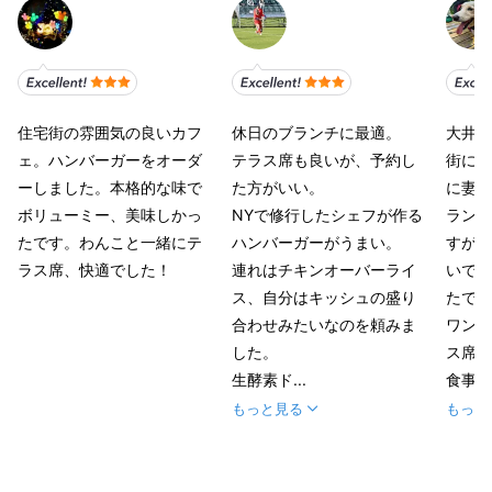
住宅街の雰囲気の良いカフ
休日のブランチに最適。
大井町
ェ。ハンバーガーをオーダ
テラス席も良いが、予約し
街にあ
ーしました。本格的な味で
た方がいい。
に妻の
ボリューミー、美味しかっ
NYで修行したシェフが作る
ランチ
たです。わんこと一緒にテ
ハンバーガーがうまい。
すが店
ラス席、快適でした！
連れはチキンオーバーライ
いで予
ス、自分はキッシュの盛り
たです
合わせみたいなのを頼みま
ワンコ
した。
ス席で
生酵素ド...
食事は.
もっと見る
もっと